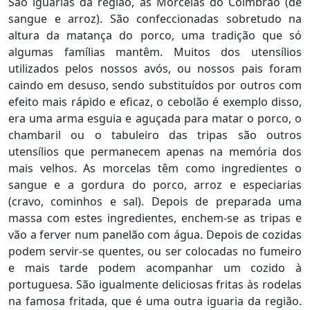
São iguarias da região, as Morcelas do Coimbrão (de
sangue e arroz). São confeccionadas sobretudo na
altura da matança do porco, uma tradição que só
algumas famílias mantêm. Muitos dos utensílios
utilizados pelos nossos avós, ou nossos pais foram
caindo em desuso, sendo substituídos por outros com
efeito mais rápido e eficaz, o cebolão é exemplo disso,
era uma arma esguia e aguçada para matar o porco, o
chambaril ou o tabuleiro das tripas são outros
utensílios que permanecem apenas na memória dos
mais velhos. As morcelas têm como ingredientes o
sangue e a gordura do porco, arroz e especiarias
(cravo, cominhos e sal). Depois de preparada uma
massa com estes ingredientes, enchem-se as tripas e
vão a ferver num panelão com água. Depois de cozidas
podem servir-se quentes, ou ser colocadas no fumeiro
e mais tarde podem acompanhar um cozido à
portuguesa. São igualmente deliciosas fritas às rodelas
na famosa fritada, que é uma outra iguaria da região.