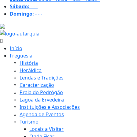
Sábado:
-
-
-
Domingo:
-
-
-
27.6 ºC
Início
Freguesia
História
Heráldica
Lendas e Tradições
Caracterização
Praia do Pedrógão
Lagoa da Ervedeira
Instituições e Associações
Agenda de Eventos
Turismo
Locais a Visitar
Onde Ficar