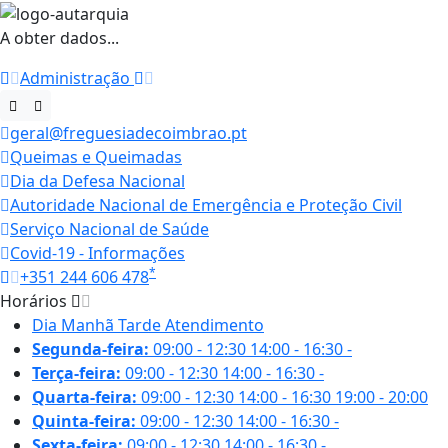
A obter dados...
Administração
geral@freguesiadecoimbrao.pt
Queimas e Queimadas
Dia da Defesa Nacional
Autoridade Nacional de Emergência e Proteção Civil
Serviço Nacional de Saúde
Covid-19 - Informações
*
+351 244 606 478
Horários
Dia
Manhã
Tarde
Atendimento
Segunda-feira:
09:00 - 12:30
14:00 - 16:30
-
Terça-feira:
09:00 - 12:30
14:00 - 16:30
-
Quarta-feira:
09:00 - 12:30
14:00 - 16:30
19:00 - 20:00
Quinta-feira:
09:00 - 12:30
14:00 - 16:30
-
Sexta-feira:
09:00 - 12:30
14:00 - 16:30
-