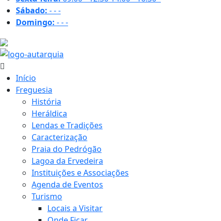
Sábado:
-
-
-
Domingo:
-
-
-
16.6 ºC
Início
Freguesia
História
Heráldica
Lendas e Tradições
Caracterização
Praia do Pedrógão
Lagoa da Ervedeira
Instituições e Associações
Agenda de Eventos
Turismo
Locais a Visitar
Onde Ficar