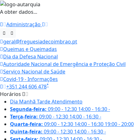
A obter dados...
Administração
geral@freguesiadecoimbrao.pt
Queimas e Queimadas
Dia da Defesa Nacional
Autoridade Nacional de Emergência e Proteção Civil
Serviço Nacional de Saúde
Covid-19 - Informações
*
+351 244 606 478
Horários
Dia
Manhã
Tarde
Atendimento
Segunda-feira:
09:00 - 12:30
14:00 - 16:30
-
Terça-feira:
09:00 - 12:30
14:00 - 16:30
-
Quarta-feira:
09:00 - 12:30
14:00 - 16:30
19:00 - 20:00
Quinta-feira:
09:00 - 12:30
14:00 - 16:30
-
Sexta-feira:
09:00 - 12:30
14:00 - 16:30
-