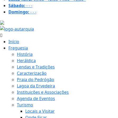
Sábado:
-
-
-
Domingo:
-
-
-
27.1 ºC
Início
Freguesia
História
Heráldica
Lendas e Tradições
Caracterização
Praia do Pedrógão
Lagoa da Ervedeira
Instituições e Associações
Agenda de Eventos
Turismo
Locais a Visitar
Onde Ficar