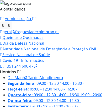
A obter dados...
Administração
geral@freguesiadecoimbrao.pt
Queimas e Queimadas
Dia da Defesa Nacional
Autoridade Nacional de Emergência e Proteção Civil
Serviço Nacional de Saúde
Covid-19 - Informações
*
+351 244 606 478
Horários
Dia
Manhã
Tarde
Atendimento
Segunda-feira:
09:00 - 12:30
14:00 - 16:30
-
Terça-feira:
09:00 - 12:30
14:00 - 16:30
-
Quarta-feira:
09:00 - 12:30
14:00 - 16:30
19:00 - 20:00
Quinta-feira:
09:00 - 12:30
14:00 - 16:30
-
Sexta-feira:
09:00 - 12:30
14:00 - 16:30
-