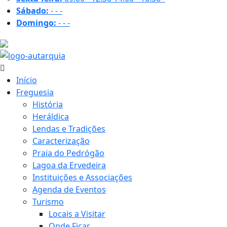
Sábado:
-
-
-
Domingo:
-
-
-
27.9 ºC
Início
Freguesia
História
Heráldica
Lendas e Tradições
Caracterização
Praia do Pedrógão
Lagoa da Ervedeira
Instituições e Associações
Agenda de Eventos
Turismo
Locais a Visitar
Onde Ficar