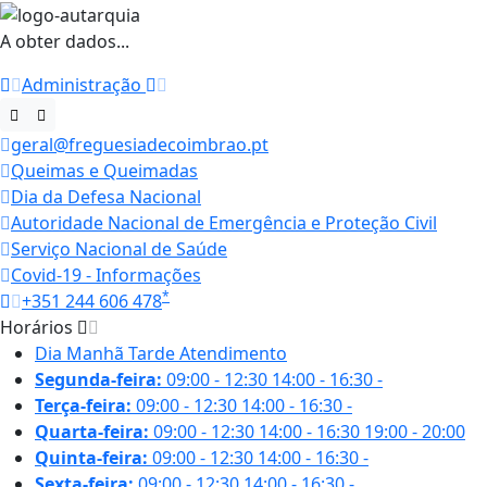
A obter dados...
Administração
geral@freguesiadecoimbrao.pt
Queimas e Queimadas
Dia da Defesa Nacional
Autoridade Nacional de Emergência e Proteção Civil
Serviço Nacional de Saúde
Covid-19 - Informações
*
+351 244 606 478
Horários
Dia
Manhã
Tarde
Atendimento
Segunda-feira:
09:00 - 12:30
14:00 - 16:30
-
Terça-feira:
09:00 - 12:30
14:00 - 16:30
-
Quarta-feira:
09:00 - 12:30
14:00 - 16:30
19:00 - 20:00
Quinta-feira:
09:00 - 12:30
14:00 - 16:30
-
Sexta-feira:
09:00 - 12:30
14:00 - 16:30
-