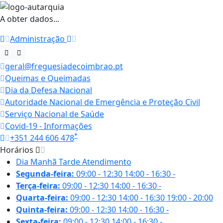
A obter dados...
Administração
geral@freguesiadecoimbrao.pt
Queimas e Queimadas
Dia da Defesa Nacional
Autoridade Nacional de Emergência e Proteção Civil
Serviço Nacional de Saúde
Covid-19 - Informações
*
+351 244 606 478
Horários
Dia
Manhã
Tarde
Atendimento
Segunda-feira:
09:00 - 12:30
14:00 - 16:30
-
Terça-feira:
09:00 - 12:30
14:00 - 16:30
-
Quarta-feira:
09:00 - 12:30
14:00 - 16:30
19:00 - 20:00
Quinta-feira:
09:00 - 12:30
14:00 - 16:30
-
Sexta-feira:
09:00 - 12:30
14:00 - 16:30
-