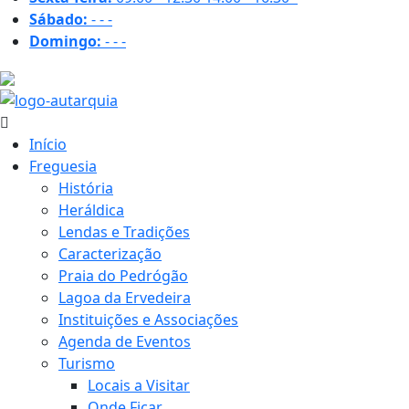
Sábado:
-
-
-
Domingo:
-
-
-
19 ºC
Início
Freguesia
História
Heráldica
Lendas e Tradições
Caracterização
Praia do Pedrógão
Lagoa da Ervedeira
Instituições e Associações
Agenda de Eventos
Turismo
Locais a Visitar
Onde Ficar