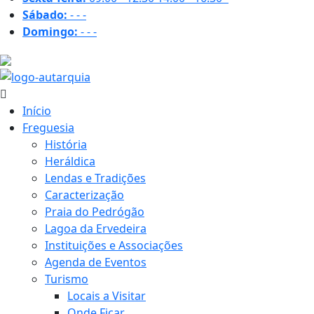
Sábado:
-
-
-
Domingo:
-
-
-
27.1 ºC
Início
Freguesia
História
Heráldica
Lendas e Tradições
Caracterização
Praia do Pedrógão
Lagoa da Ervedeira
Instituições e Associações
Agenda de Eventos
Turismo
Locais a Visitar
Onde Ficar