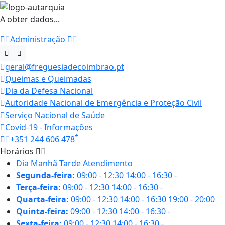
A obter dados...
Administração
geral@freguesiadecoimbrao.pt
Queimas e Queimadas
Dia da Defesa Nacional
Autoridade Nacional de Emergência e Proteção Civil
Serviço Nacional de Saúde
Covid-19 - Informações
*
+351 244 606 478
Horários
Dia
Manhã
Tarde
Atendimento
Segunda-feira:
09:00 - 12:30
14:00 - 16:30
-
Terça-feira:
09:00 - 12:30
14:00 - 16:30
-
Quarta-feira:
09:00 - 12:30
14:00 - 16:30
19:00 - 20:00
Quinta-feira:
09:00 - 12:30
14:00 - 16:30
-
Sexta-feira:
09:00 - 12:30
14:00 - 16:30
-