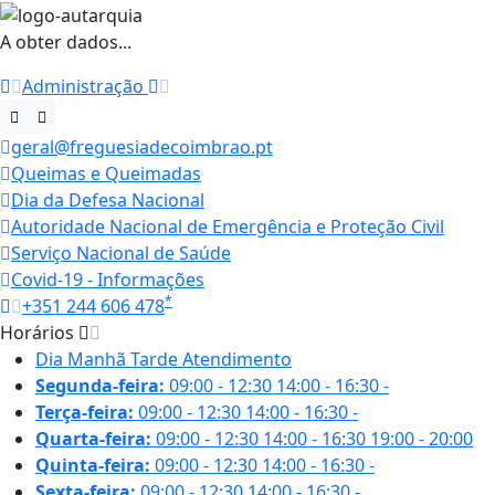
A obter dados...
Administração
geral@freguesiadecoimbrao.pt
Queimas e Queimadas
Dia da Defesa Nacional
Autoridade Nacional de Emergência e Proteção Civil
Serviço Nacional de Saúde
Covid-19 - Informações
*
+351 244 606 478
Horários
Dia
Manhã
Tarde
Atendimento
Segunda-feira:
09:00 - 12:30
14:00 - 16:30
-
Terça-feira:
09:00 - 12:30
14:00 - 16:30
-
Quarta-feira:
09:00 - 12:30
14:00 - 16:30
19:00 - 20:00
Quinta-feira:
09:00 - 12:30
14:00 - 16:30
-
Sexta-feira:
09:00 - 12:30
14:00 - 16:30
-