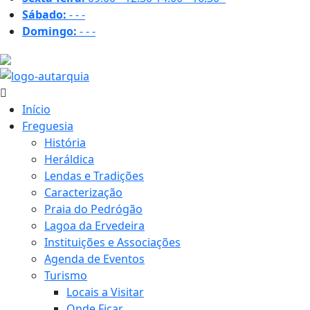
Sábado:
-
-
-
Domingo:
-
-
-
26 ºC
Início
Freguesia
História
Heráldica
Lendas e Tradições
Caracterização
Praia do Pedrógão
Lagoa da Ervedeira
Instituições e Associações
Agenda de Eventos
Turismo
Locais a Visitar
Onde Ficar