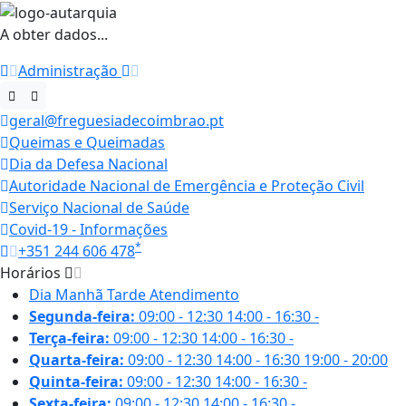
A obter dados...
Administração
geral@freguesiadecoimbrao.pt
Queimas e Queimadas
Dia da Defesa Nacional
Autoridade Nacional de Emergência e Proteção Civil
Serviço Nacional de Saúde
Covid-19 - Informações
*
+351 244 606 478
Horários
Dia
Manhã
Tarde
Atendimento
Segunda-feira:
09:00 - 12:30
14:00 - 16:30
-
Terça-feira:
09:00 - 12:30
14:00 - 16:30
-
Quarta-feira:
09:00 - 12:30
14:00 - 16:30
19:00 - 20:00
Quinta-feira:
09:00 - 12:30
14:00 - 16:30
-
Sexta-feira:
09:00 - 12:30
14:00 - 16:30
-