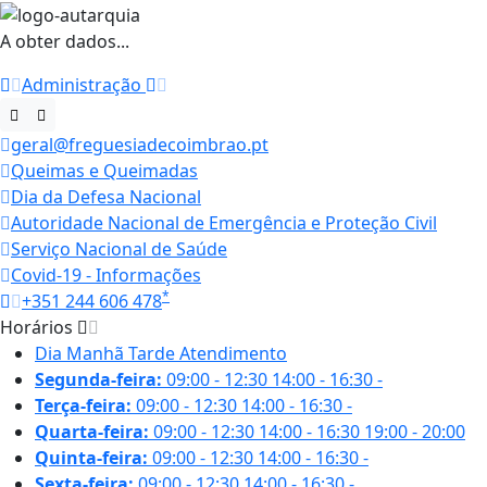
A obter dados...
Administração
geral@freguesiadecoimbrao.pt
Queimas e Queimadas
Dia da Defesa Nacional
Autoridade Nacional de Emergência e Proteção Civil
Serviço Nacional de Saúde
Covid-19 - Informações
*
+351 244 606 478
Horários
Dia
Manhã
Tarde
Atendimento
Segunda-feira:
09:00 - 12:30
14:00 - 16:30
-
Terça-feira:
09:00 - 12:30
14:00 - 16:30
-
Quarta-feira:
09:00 - 12:30
14:00 - 16:30
19:00 - 20:00
Quinta-feira:
09:00 - 12:30
14:00 - 16:30
-
Sexta-feira:
09:00 - 12:30
14:00 - 16:30
-