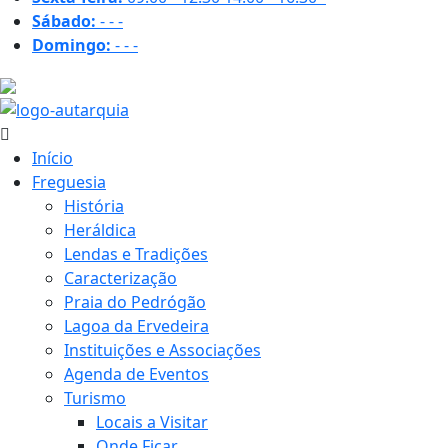
Sábado:
-
-
-
Domingo:
-
-
-
28.6 ºC
Início
Freguesia
História
Heráldica
Lendas e Tradições
Caracterização
Praia do Pedrógão
Lagoa da Ervedeira
Instituições e Associações
Agenda de Eventos
Turismo
Locais a Visitar
Onde Ficar