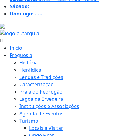
Sábado:
-
-
-
Domingo:
-
-
-
27.1 ºC
Início
Freguesia
História
Heráldica
Lendas e Tradições
Caracterização
Praia do Pedrógão
Lagoa da Ervedeira
Instituições e Associações
Agenda de Eventos
Turismo
Locais a Visitar
Onde Ficar