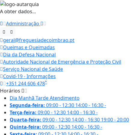
A obter dados...
Administração
geral@freguesiadecoimbrao.pt
Queimas e Queimadas
Dia da Defesa Nacional
Autoridade Nacional de Emergência e Proteção Civil
Serviço Nacional de Saúde
Covid-19 - Informações
*
+351 244 606 478
Horários
Dia
Manhã
Tarde
Atendimento
Segunda-feira:
09:00 - 12:30
14:00 - 16:30
-
Terça-feira:
09:00 - 12:30
14:00 - 16:30
-
Quarta-feira:
09:00 - 12:30
14:00 - 16:30
19:00 - 20:00
Quinta-feira:
09:00 - 12:30
14:00 - 16:30
-
Sexta-feira:
09:00 - 12:30
14:00 - 16:30
-