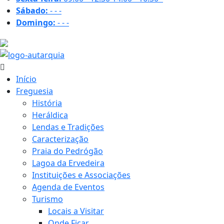
Sábado:
-
-
-
Domingo:
-
-
-
17.6 ºC
Início
Freguesia
História
Heráldica
Lendas e Tradições
Caracterização
Praia do Pedrógão
Lagoa da Ervedeira
Instituições e Associações
Agenda de Eventos
Turismo
Locais a Visitar
Onde Ficar