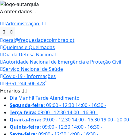
A obter dados...
Administração
geral@freguesiadecoimbrao.pt
Queimas e Queimadas
Dia da Defesa Nacional
Autoridade Nacional de Emergência e Proteção Civil
Serviço Nacional de Saúde
Covid-19 - Informações
*
+351 244 606 478
Horários
Dia
Manhã
Tarde
Atendimento
Segunda-feira:
09:00 - 12:30
14:00 - 16:30
-
Terça-feira:
09:00 - 12:30
14:00 - 16:30
-
Quarta-feira:
09:00 - 12:30
14:00 - 16:30
19:00 - 20:00
Quinta-feira:
09:00 - 12:30
14:00 - 16:30
-
Sexta-feira:
09:00 - 12:30
14:00 - 16:30
-