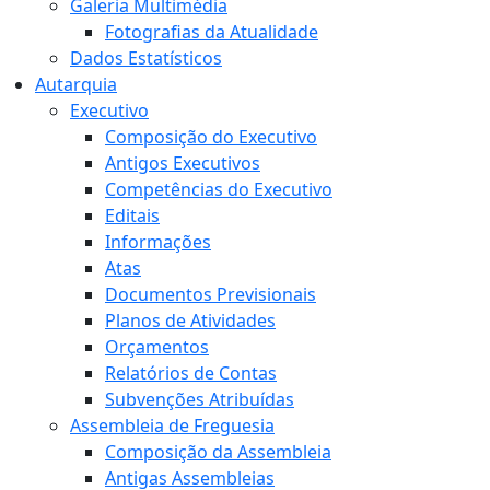
Galeria Multimédia
Fotografias da Atualidade
Dados Estatísticos
Autarquia
Executivo
Composição do Executivo
Antigos Executivos
Competências do Executivo
Editais
Informações
Atas
Documentos Previsionais
Planos de Atividades
Orçamentos
Relatórios de Contas
Subvenções Atribuídas
Assembleia de Freguesia
Composição da Assembleia
Antigas Assembleias