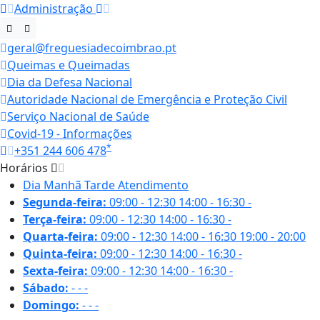
Administração
geral@freguesiadecoimbrao.pt
Queimas e Queimadas
Dia da Defesa Nacional
Autoridade Nacional de Emergência e Proteção Civil
Serviço Nacional de Saúde
Covid-19 - Informações
*
+351 244 606 478
Horários
Dia
Manhã
Tarde
Atendimento
Segunda-feira:
09:00 - 12:30
14:00 - 16:30
-
Terça-feira:
09:00 - 12:30
14:00 - 16:30
-
Quarta-feira:
09:00 - 12:30
14:00 - 16:30
19:00 - 20:00
Quinta-feira:
09:00 - 12:30
14:00 - 16:30
-
Sexta-feira:
09:00 - 12:30
14:00 - 16:30
-
Sábado:
-
-
-
Domingo:
-
-
-