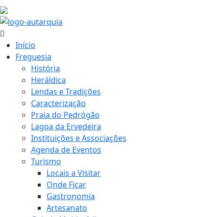
18.8 ºC
Início
Freguesia
História
Heráldica
Lendas e Tradições
Caracterização
Praia do Pedrógão
Lagoa da Ervedeira
Instituições e Associações
Agenda de Eventos
Turismo
Locais a Visitar
Onde Ficar
Gastronomia
Artesanato