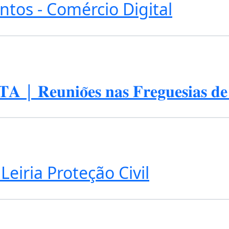
ntos - Comércio Digital
𝐞𝐮𝐧𝐢𝐨̃𝐞𝐬 𝐧𝐚𝐬 𝐅𝐫𝐞𝐠𝐮𝐞𝐬𝐢𝐚𝐬 𝐝𝐞 
eiria Proteção Civil