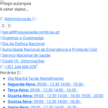
A obter dados...
Administração
geral@freguesiadecoimbrao.pt
Queimas e Queimadas
Dia da Defesa Nacional
Autoridade Nacional de Emergência e Proteção Civil
Serviço Nacional de Saúde
Covid-19 - Informações
*
+351 244 606 478
Horários
Dia
Manhã
Tarde
Atendimento
Segunda-feira:
09:00 - 12:30
14:00 - 16:30
-
Terça-feira:
09:00 - 12:30
14:00 - 16:30
-
Quarta-feira:
09:00 - 12:30
14:00 - 16:30
19:00 - 20:00
Quinta-feira:
09:00 - 12:30
14:00 - 16:30
-
Sexta-feira:
09:00 - 12:30
14:00 - 16:30
-