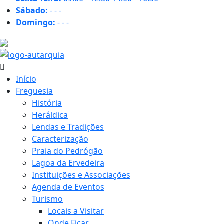
Sábado:
-
-
-
Domingo:
-
-
-
18 ºC
Início
Freguesia
História
Heráldica
Lendas e Tradições
Caracterização
Praia do Pedrógão
Lagoa da Ervedeira
Instituições e Associações
Agenda de Eventos
Turismo
Locais a Visitar
Onde Ficar